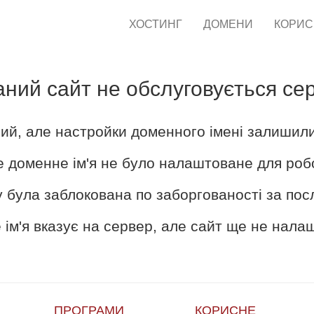
ХОСТИНГ
ДОМЕНИ
КОРИ
аний сайт не обслуговується се
ий, але настройки доменного імені залишил
е доменне ім'я не було налаштоване для роб
 була заблокована по заборгованості за пос
ім'я вказує на сервер, але сайт ще не нал
ПРОГРАМИ
КОРИСНЕ