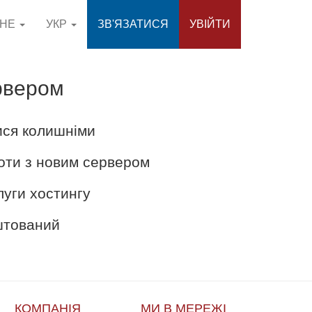
СНЕ
УКР
ЗВ'ЯЗАТИСЯ
УВІЙТИ
рвером
ися колишніми
оти з новим сервером
луги хостингу
аштований
КОМПАНІЯ
МИ В МЕРЕЖІ