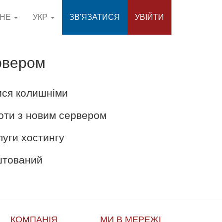
СНЕ
УКР
ЗВ'ЯЗАТИСЯ
УВІЙТИ
рвером
ися колишніми
оти з новим сервером
луги хостингу
аштований
КОМПАНІЯ
МИ В МЕРЕЖІ