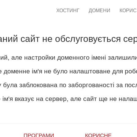
ХОСТИНГ
ДОМЕНИ
КОРИ
аний сайт не обслуговується се
ий, але настройки доменного імені залишил
е доменне ім'я не було налаштоване для роб
 була заблокована по заборгованості за пос
ім'я вказує на сервер, але сайт ще не нал
ПРОГРАМИ
КОРИСНЕ