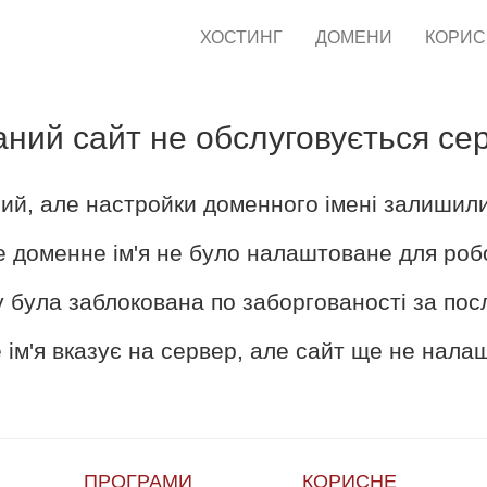
ХОСТИНГ
ДОМЕНИ
КОРИ
аний сайт не обслуговується се
ий, але настройки доменного імені залишил
е доменне ім'я не було налаштоване для роб
 була заблокована по заборгованості за пос
ім'я вказує на сервер, але сайт ще не нал
ПРОГРАМИ
КОРИСНЕ