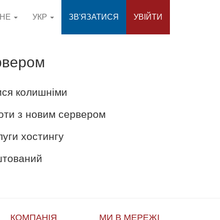
СНЕ
УКР
ЗВ'ЯЗАТИСЯ
УВІЙТИ
рвером
ися колишніми
оти з новим сервером
луги хостингу
аштований
КОМПАНІЯ
МИ В МЕРЕЖІ