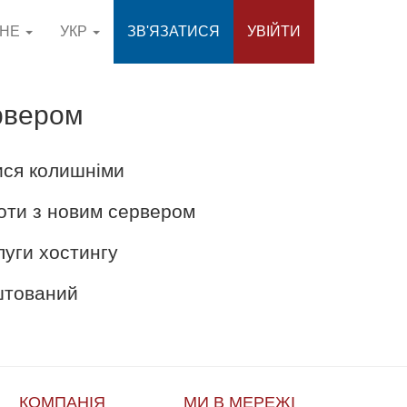
СНЕ
УКР
ЗВ'ЯЗАТИСЯ
УВІЙТИ
рвером
ися колишніми
оти з новим сервером
луги хостингу
аштований
КОМПАНІЯ
МИ В МЕРЕЖІ