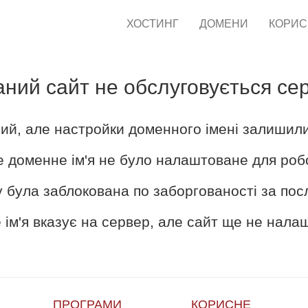
ХОСТИНГ
ДОМЕНИ
КОРИ
аний сайт не обслуговується се
ий, але настройки доменного імені залишил
е доменне ім'я не було налаштоване для роб
 була заблокована по заборгованості за пос
ім'я вказує на сервер, але сайт ще не нал
ПРОГРАМИ
КОРИСНЕ