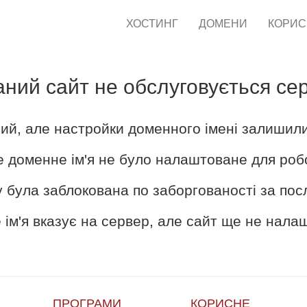
ХОСТИНГ
ДОМЕНИ
КОРИ
аний сайт не обслуговується се
ий, але настройки доменного імені залишил
е доменне ім'я не було налаштоване для роб
 була заблокована по заборгованості за пос
ім'я вказує на сервер, але сайт ще не нал
ПРОГРАМИ
КОРИСНЕ