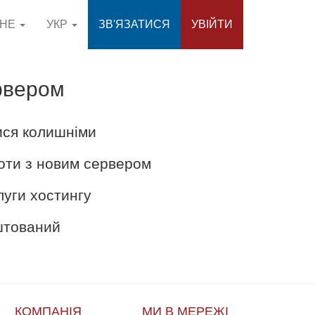
СНЕ
УКР
ЗВ'ЯЗАТИСЯ
УВІЙТИ
рвером
ися колишніми
оти з новим сервером
луги хостингу
аштований
КОМПАНІЯ
МИ В МЕРЕЖІ