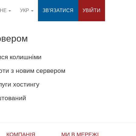
СНЕ
УКР
ЗВ'ЯЗАТИСЯ
УВІЙТИ
рвером
ися колишніми
оти з новим сервером
луги хостингу
аштований
КОМПАНІЯ
МИ В МЕРЕЖІ