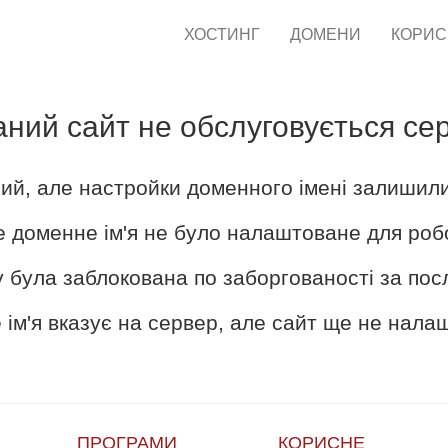
ХОСТИНГ
ДОМЕНИ
КОРИ
аний сайт не обслуговується се
ий, але настройки доменного імені залишил
е доменне ім'я не було налаштоване для роб
 була заблокована по заборгованості за пос
ім'я вказує на сервер, але сайт ще не нал
ПРОГРАМИ
КОРИСНЕ