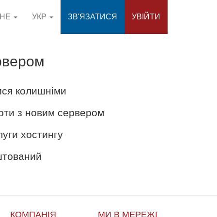
СНЕ
УКР
ЗВ'ЯЗАТИСЯ
УВІЙТИ
рвером
ися колишніми
оти з новим сервером
луги хостингу
аштований
КОМПАНІЯ
МИ В МЕРЕЖІ