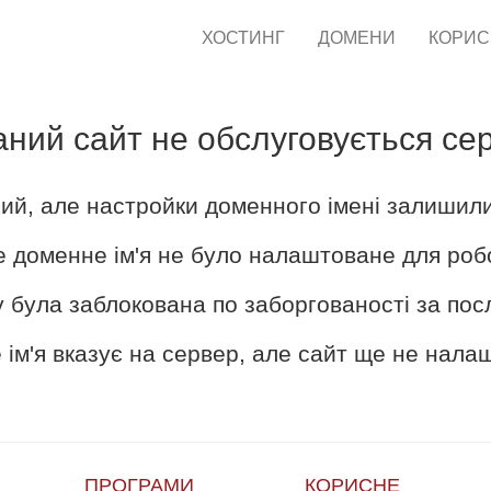
ХОСТИНГ
ДОМЕНИ
КОРИ
аний сайт не обслуговується се
ий, але настройки доменного імені залишил
е доменне ім'я не було налаштоване для роб
 була заблокована по заборгованості за пос
ім'я вказує на сервер, але сайт ще не нал
ПРОГРАМИ
КОРИСНЕ