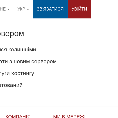
СНЕ
УКР
ЗВ'ЯЗАТИСЯ
УВІЙТИ
рвером
ися колишніми
оти з новим сервером
луги хостингу
аштований
КОМПАНІЯ
МИ В МЕРЕЖІ