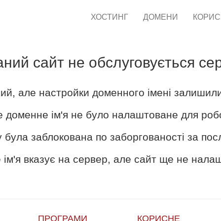
ХОСТИНГ
ДОМЕНИ
КОРИ
аний сайт не обслуговується се
ий, але настройки доменного імені залишил
е доменне ім'я не було налаштоване для роб
 була заблокована по заборгованості за пос
ім'я вказує на сервер, але сайт ще не нал
ПРОГРАМИ
КОРИСНЕ