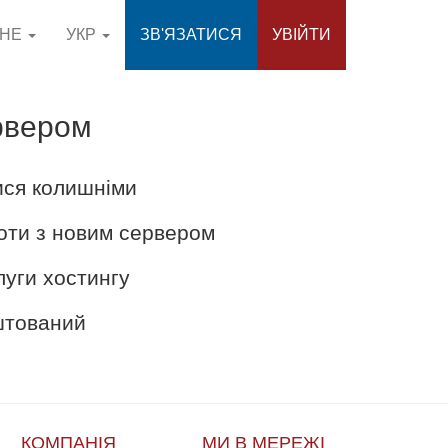
СНЕ
УКР
ЗВ'ЯЗАТИСЯ
УВІЙТИ
рвером
ися колишніми
оти з новим сервером
луги хостингу
аштований
КОМПАНІЯ
МИ В МЕРЕЖІ