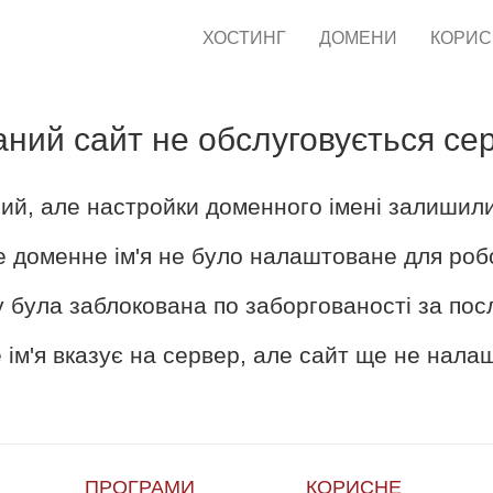
ХОСТИНГ
ДОМЕНИ
КОРИ
аний сайт не обслуговується се
ий, але настройки доменного імені залишил
е доменне ім'я не було налаштоване для роб
 була заблокована по заборгованості за пос
ім'я вказує на сервер, але сайт ще не нал
ПРОГРАМИ
КОРИСНЕ