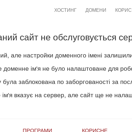
ХОСТИНГ
ДОМЕНИ
КОРИ
аний сайт не обслуговується се
ий, але настройки доменного імені залишил
е доменне ім'я не було налаштоване для роб
 була заблокована по заборгованості за пос
ім'я вказує на сервер, але сайт ще не нал
ПРОГРАМИ
КОРИСНЕ