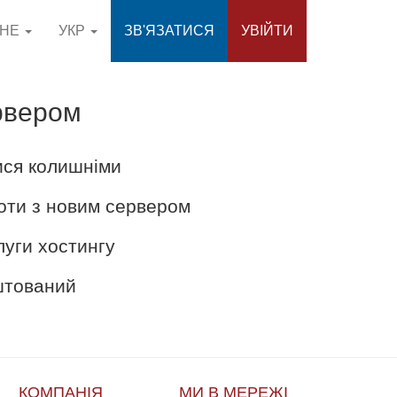
СНЕ
УКР
ЗВ'ЯЗАТИСЯ
УВІЙТИ
рвером
ися колишніми
оти з новим сервером
луги хостингу
аштований
КОМПАНІЯ
МИ В МЕРЕЖІ