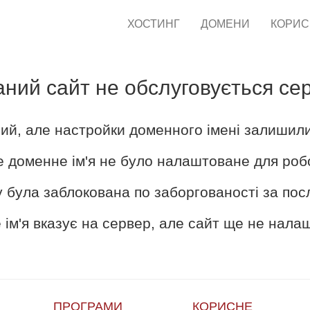
ХОСТИНГ
ДОМЕНИ
КОРИ
аний сайт не обслуговується се
ий, але настройки доменного імені залишил
е доменне ім'я не було налаштоване для роб
 була заблокована по заборгованості за пос
ім'я вказує на сервер, але сайт ще не нал
ПРОГРАМИ
КОРИСНЕ