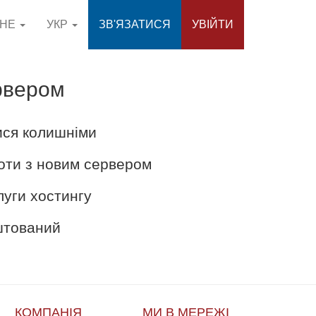
СНЕ
УКР
ЗВ'ЯЗАТИСЯ
УВІЙТИ
рвером
ися колишніми
оти з новим сервером
луги хостингу
аштований
КОМПАНІЯ
МИ В МЕРЕЖІ