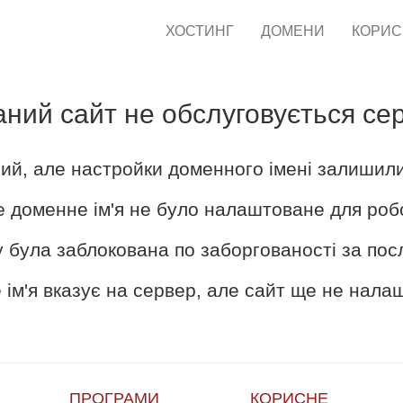
ХОСТИНГ
ДОМЕНИ
КОРИ
аний сайт не обслуговується се
ий, але настройки доменного імені залишил
е доменне ім'я не було налаштоване для роб
 була заблокована по заборгованості за пос
ім'я вказує на сервер, але сайт ще не нал
ПРОГРАМИ
КОРИСНЕ