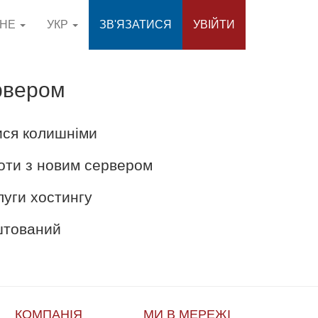
СНЕ
УКР
ЗВ'ЯЗАТИСЯ
УВІЙТИ
рвером
ися колишніми
оти з новим сервером
луги хостингу
аштований
КОМПАНІЯ
МИ В МЕРЕЖІ