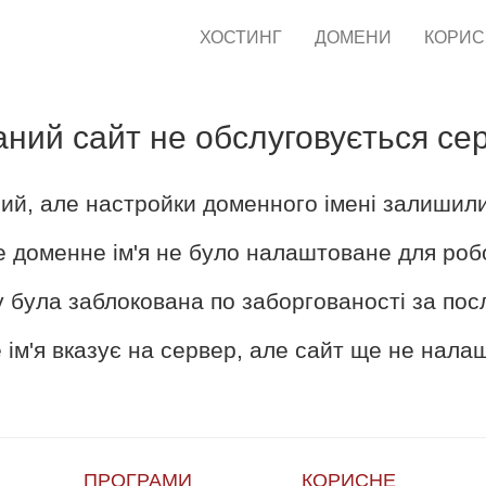
ХОСТИНГ
ДОМЕНИ
КОРИ
аний сайт не обслуговується се
ий, але настройки доменного імені залишил
е доменне ім'я не було налаштоване для роб
 була заблокована по заборгованості за пос
ім'я вказує на сервер, але сайт ще не нал
ПРОГРАМИ
КОРИСНЕ