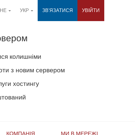
СНЕ
УКР
ЗВ'ЯЗАТИСЯ
УВІЙТИ
рвером
ися колишніми
оти з новим сервером
луги хостингу
аштований
КОМПАНІЯ
МИ В МЕРЕЖІ