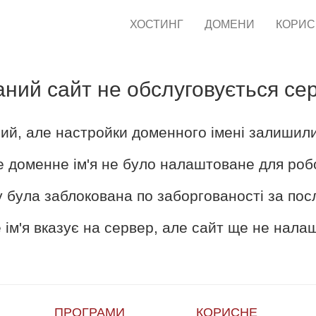
ХОСТИНГ
ДОМЕНИ
КОРИ
аний сайт не обслуговується се
ий, але настройки доменного імені залишил
е доменне ім'я не було налаштоване для роб
 була заблокована по заборгованості за пос
ім'я вказує на сервер, але сайт ще не нал
ПРОГРАМИ
КОРИСНЕ