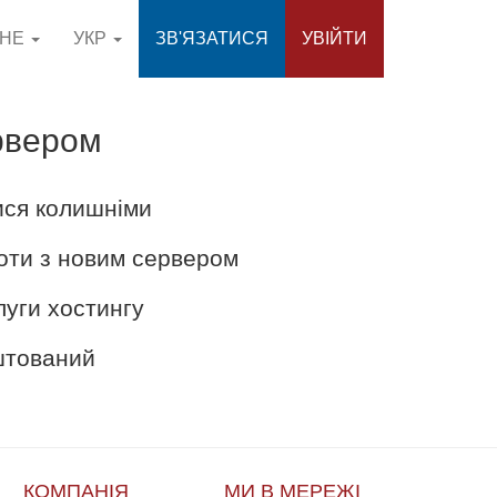
СНЕ
УКР
ЗВ'ЯЗАТИСЯ
УВІЙТИ
рвером
ися колишніми
оти з новим сервером
луги хостингу
аштований
КОМПАНІЯ
МИ В МЕРЕЖІ